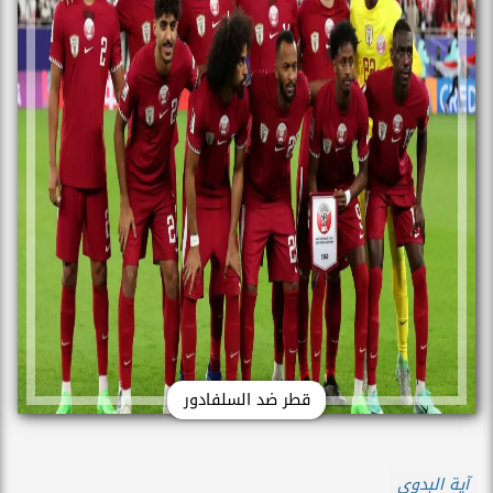
قطر ضد السلفادور
آية البدوي