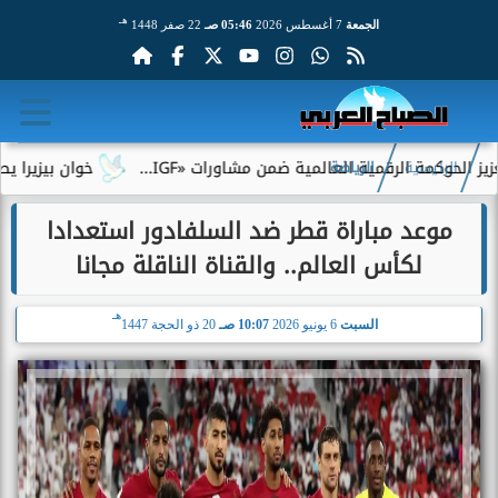
هـ
الجمعة
7 أغسطس 2026
05:46 صـ
22 صفر 1448
الرقمية العالمية ضمن مشاورات «IGF...
خوان بيزيرا يطلب الرحيل 
الرئيسية
الرياضة
موعد مباراة قطر ضد السلفادور استعدادا
لكأس العالم.. والقناة الناقلة مجانا
هـ
السبت
6 يونيو 2026
10:07 صـ
20 ذو الحجة 1447