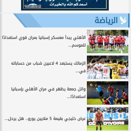
الرياضة
الأهلي يبدأ معسكر إسبانيا بمران قوي استعدادًا
للموسم...
الزمالك يستبعد 4 لاعبين شباب من حساباته
في...
وائل جمعة يظهر في مران الأهلي بإسبانيا
استعدادًا...
عرض خليجي بقيمة 5 ملايين يورو.. هل يرحل...