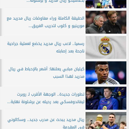
بكلاسيكو ريال مدريد و برشلونة...
الحقيقة الكاملة وراء مفاوضات ريال مدريد مع
مورينيو و كلوب لتدريب الفريق...
رسميا.. لاعب ريال مدريد يخضع لعملية جراحية
ناجحة بعد إصابته
كيليان مبابي يعلنها: أشعر بالإحباط في ريال
مدريد لهذا السبب
تطورات جديدة.. الوجهة الأقرب لـ روبرت
ليفاندوفسكي بعد رحيله عن برشلونة نهاية...
ريال مدريد يبحث عن مدرب جديد.. وسكالوني
في المقدمة