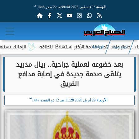
هـ
الجمعة
7 أغسطس 2026
09:58 مـ
22 صفر 1448
احد يتصدر قائمة الأكثر استهلاكًا للطاقة
الزمالك يستبعد 4 لاعبين شباب من حساباته في الموسم الجديد
الرئيسية
الرياضة
بعد خضوعه لعملية جراحية.. ريال مدريد
يتلقى صدمة جديدة في إصابة مدافع
الفريق
هـ
الأربعاء
29 أبريل 2026
11:29 صـ
12 ذو القعدة 1447