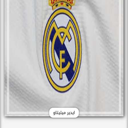
ايدير ميليتاو