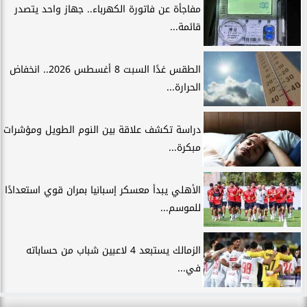
مفاجأة عن فاتورة الكهرباء.. جهاز واحد يتصدر
قائمة...
الطقس غدًا السبت 8 أغسطس 2026.. انخفاض
الحرارة...
دراسة تكشف علاقة بين النوم الطويل ومؤشرات
مبكرة...
الأهلي يبدأ معسكر إسبانيا بمران قوي استعدادًا
للموسم...
الزمالك يستبعد 4 لاعبين شباب من حساباته
في...