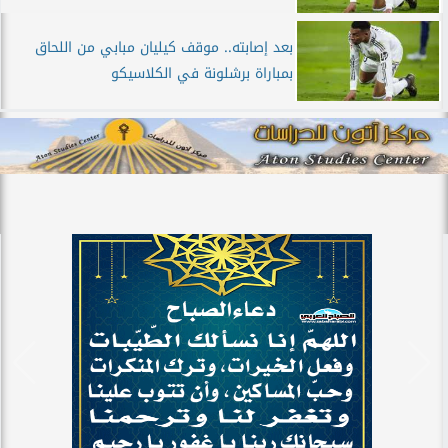
بعد إصابته.. موقف كيليان مبابي من اللحاق
بمباراة برشلونة في الكلاسيكو