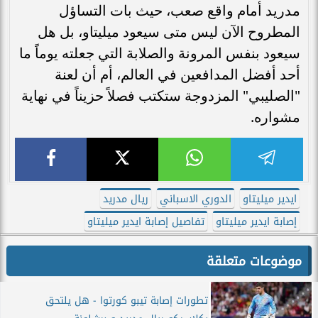
مدريد أمام واقع صعب، حيث بات التساؤل
المطروح الآن ليس متى سيعود ميليتاو، بل هل
سيعود بنفس المرونة والصلابة التي جعلته يوماً ما
أحد أفضل المدافعين في العالم، أم أن لعنة
"الصليبي" المزدوجة ستكتب فصلاً حزيناً في نهاية
مشواره.
ايدير ميليتاو
الدوري الاسباني
ريال مدريد
إصابة ايدير ميليتاو
تفاصيل إصابة ايدير ميليتاو
موضوعات متعلقة
تطورات إصابة تيبو كورتوا - هل يلتحق